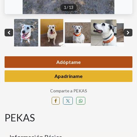
1
/
13
Adóptame
Apadríname
Comparte a PEKAS
PEKAS