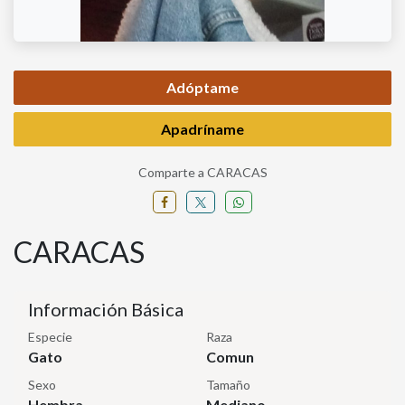
Adóptame
Apadríname
Comparte a CARACAS
CARACAS
Información Básica
Especie
Raza
Gato
Comun
Sexo
Tamaño
Hembra
Mediano