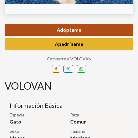
Adóptame
Apadríname
Comparte a VOLOVAN
VOLOVAN
Información Básica
Especie
Raza
Gato
Comun
Sexo
Tamaño
Macho
Mediano