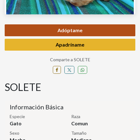
Adóptame
Apadríname
Comparte a SOLETE
SOLETE
Información Básica
Especie
Raza
Gato
Comun
Sexo
Tamaño
Macho
Mediano