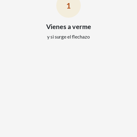
1
Vienes a verme
y si surge el flechazo
2
Documentamos
la adopción y realizamos las consultas veterinarias
3