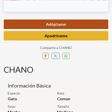
Adóptame
Apadríname
Comparte a CHANO
CHANO
Información Básica
Especie
Raza
Gato
Comun
Sexo
Tamaño
Macho
Mediano