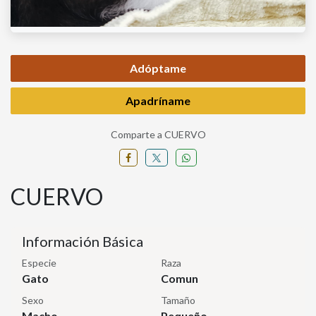
Adóptame
Apadríname
Comparte a CUERVO
CUERVO
Información Básica
Especie
Raza
Gato
Comun
Sexo
Tamaño
Macho
Pequeño