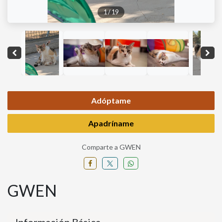
1
/
19
Adóptame
Apadríname
Comparte a GWEN
GWEN