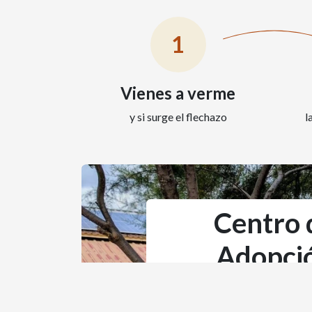
1
Vienes a verme
y si surge el flechazo
l
Centro 
Adopci
Llevamos más de 30 años luc
animales y por conseguir un m