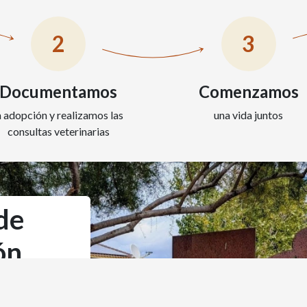
2
3
Documentamos
Comenzamos
a adopción y realizamos las
una vida juntos
consultas veterinarias
de
ón
hando por los
undo más justo